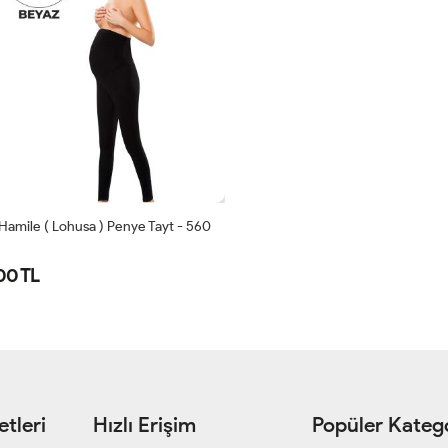
Hamile ( Lohusa ) Penye Tayt - 560
00 TL
S/M
L/XL
tleri
Hızlı Erişim
Popüler Katego