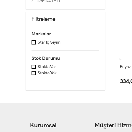
HAMİLE TAYT
Filtreleme
Markalar
Star Iç Giyim
Stok Durumu
Beyaz 
Stokta Var
Stokta Yok
334,
Kurumsal
Müşteri Hizme