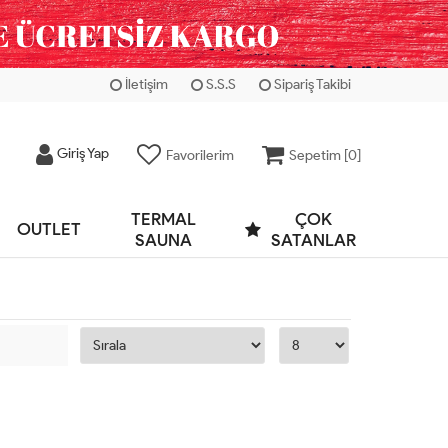
İletişim
S.S.S
Sipariş Takibi
Giriş Yap
Favorilerim
Sepetim [
0
]
TERMAL
ÇOK
OUTLET
SAUNA
SATANLAR