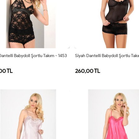
Dantelli Babydoll Şortlu Takım - 1453
Siyah Dantelli Babydoll Şortlu Tak
00 TL
260,00 TL
S/M
L/XL
S/M
L/XL