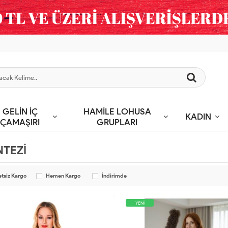
GELİN İÇ
HAMİLE LOHUSA
KADIN
ÇAMAŞIRI
GRUPLARI
NTEZİ
etsiz Kargo
Hemen Kargo
İndirimde
YENİ