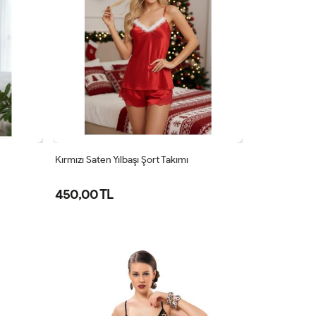
Kırmızı Saten Yılbaşı Şort Takımı
450,00 TL
S
M
L
XL