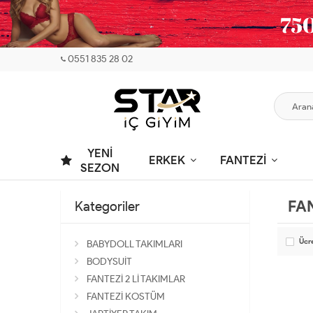
0551 835 28 02
YENİ
ERKEK
FANTEZİ
SEZON
FA
Kategoriler
Ücr
BABYDOLL TAKIMLARI
BODYSUİT
FANTEZİ 2 Lİ TAKIMLAR
FANTEZİ KOSTÜM