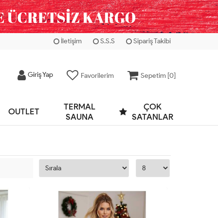
İletişim
S.S.S
Sipariş Takibi
Giriş Yap
Favorilerim
Sepetim [
0
]
TERMAL
ÇOK
OUTLET
SAUNA
SATANLAR