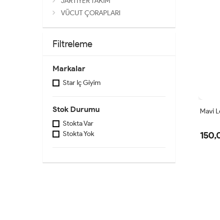
JARTİYER TAKIM
VÜCUT ÇORAPLARI
Filtreleme
Markalar
Star Iç Giyim
Stok Durumu
Mavi Lc
Stokta Var
150,
Stokta Yok