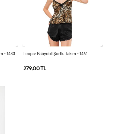
ım - 1483
Leopar Babydoll Şortlu Takım - 1461
279,00 TL
S/M
L/XL