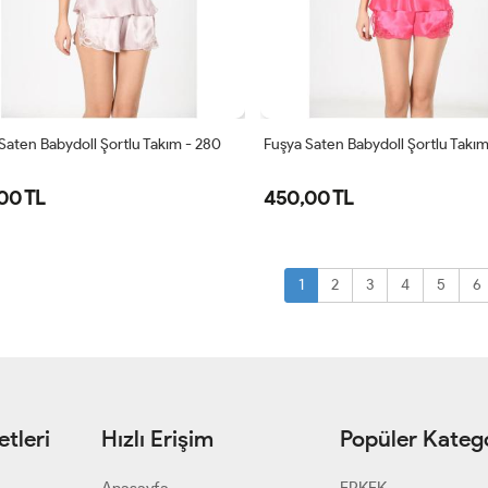
Saten Babydoll Şortlu Takım - 280
Fuşya Saten Babydoll Şortlu Takım
00 TL
450,00 TL
S/M
L/XL
S/M
L/XL
1
2
3
4
5
6
tleri
Hızlı Erişim
Popüler Katego