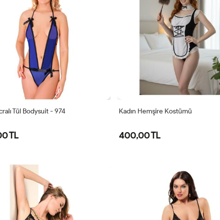
ralı Tül Bodysuit - 974
Kadın Hemşire Kostümü
00 TL
400,00 TL
Standart
Standart