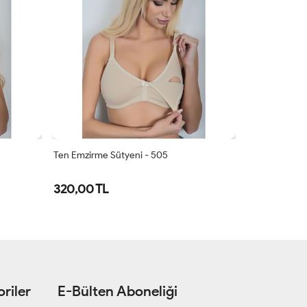
Ten Emzirme Sütyeni - 505
95
80
85
90
95
320,00 TL
100
105
riler
E-Bülten Aboneliği