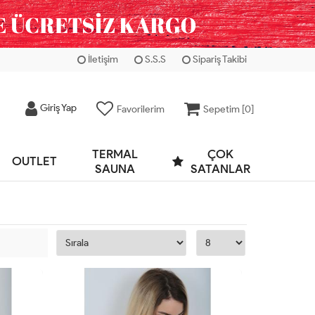
İletişim
S.S.S
Sipariş Takibi
Giriş Yap
Favorilerim
Sepetim [
0
]
TERMAL
ÇOK
OUTLET
SAUNA
SATANLAR