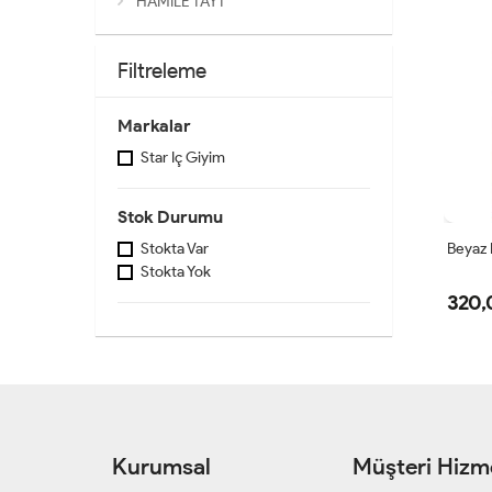
HAMİLE TAYT
Filtreleme
Markalar
Star Iç Giyim
Stok Durumu
Beyaz 
Stokta Var
Stokta Yok
320,
Kurumsal
Müşteri Hizme