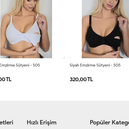
Emzirme Sütyeni - 505
Siyah Emzirme Sütyeni - 505
80
85
90
95
80
85
90
00 TL
320,00 TL
100
100
tleri
Hızlı Erişim
Popüler Katego